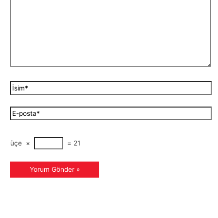
üçe
×
=
21