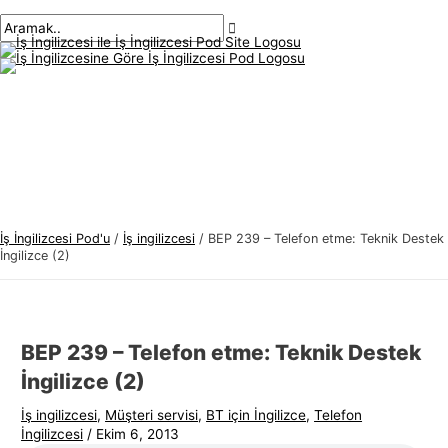
Ana
İçeriğe
navigasyon
Buraya
İsim*
E-
İ
A
menü
atla
gönderisi
yaz..
posta*
ş
r
İ
a
n
m
g
a
i
k
l
:
i
z
İş İngilizcesi Pod'u
/
İş ingilizcesi
/
BEP 239 – Telefon etme: Teknik Destek
c
İngilizce (2)
e
s
i
BEP 239 – Telefon etme: Teknik Destek
K
İngilizce (2)
o
İş ingilizcesi
,
Müşteri servisi
,
BT için İngilizce
,
Telefon
n
İngilizcesi
/
Ekim 6, 2013
u