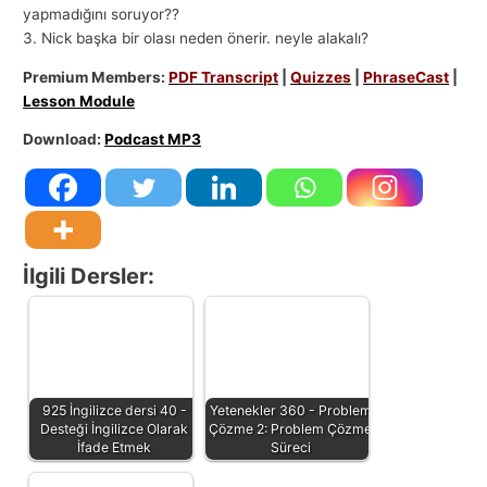
yapmadığını soruyor??
3. Nick başka bir olası neden önerir. neyle alakalı?
Premium Members:
PDF Transcript
|
Quizzes
|
PhraseCast
|
Lesson Module
Download:
Podcast MP3
İlgili Dersler:
925 İngilizce dersi 40 -
Yetenekler 360 - Problem
Desteği İngilizce Olarak
Çözme 2: Problem Çözme
İfade Etmek
Süreci