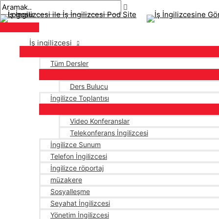
Ana
İçeriğe
navigasyon
Buraya
İsim*
E-
menü
atla
gönderisi
yaz..
posta*
İş ingilizcesi
Tüm Dersler
Ders Bulucu
İngilizce Toplantısı
Video Konferanslar
Telekonferans İngilizcesi
İngilizce Sunum
Telefon İngilizcesi
İngilizce röportaj
müzakere
Sosyalleşme
Seyahat İngilizcesi
Yönetim İngilizcesi