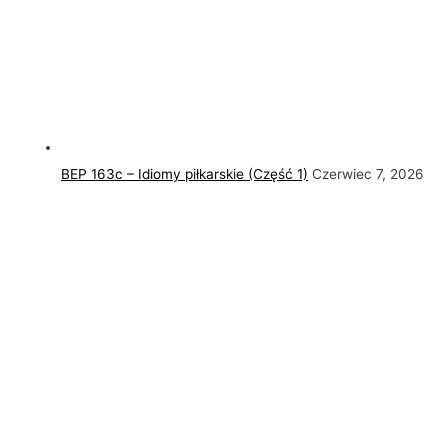
BEP 163c – Idiomy piłkarskie (Część 1)
Czerwiec 7, 2026