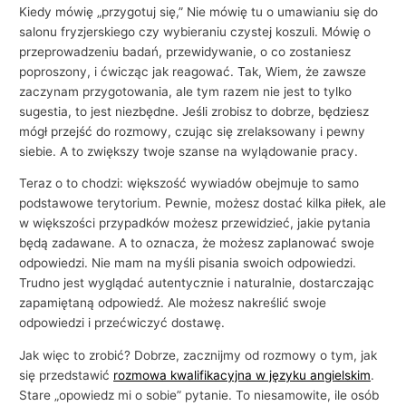
i
Kiedy mówię „przygotuj się,” Nie mówię tu o umawianiu się do
e
salonu fryzjerskiego czy wybieraniu czystej koszuli. Mówię o
przeprowadzeniu badań, przewidywanie, o co zostaniesz
poproszony, i ćwicząc jak reagować. Tak, Wiem, że zawsze
zaczynam przygotowania, ale tym razem nie jest to tylko
sugestia, to jest niezbędne. Jeśli zrobisz to dobrze, będziesz
mógł przejść do rozmowy, czując się zrelaksowany i pewny
siebie. A to zwiększy twoje szanse na wylądowanie pracy.
Teraz o to chodzi: większość wywiadów obejmuje to samo
podstawowe terytorium. Pewnie, możesz dostać kilka piłek, ale
w większości przypadków możesz przewidzieć, jakie pytania
będą zadawane. A to oznacza, że ​​możesz zaplanować swoje
odpowiedzi. Nie mam na myśli pisania swoich odpowiedzi.
Trudno jest wyglądać autentycznie i naturalnie, dostarczając
zapamiętaną odpowiedź. Ale możesz nakreślić swoje
odpowiedzi i przećwiczyć dostawę.
Jak więc to zrobić? Dobrze, zacznijmy od rozmowy o tym, jak
się przedstawić
rozmowa kwalifikacyjna w języku angielskim
.
Stare „opowiedz mi o sobie” pytanie. To niesamowite, ile osób