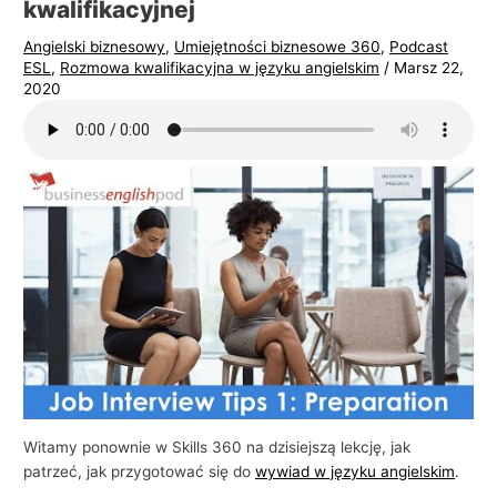
kwalifikacyjnej
i
Angielski biznesowy
,
Umiejętności biznesowe 360
,
Podcast
e
ESL
,
Rozmowa kwalifikacyjna w języku angielskim
/
Marsz 22,
l
2020
s
k
i
e
g
o
w
b
i
z
n
e
Witamy ponownie w Skills 360 na dzisiejszą lekcję, jak
patrzeć, jak przygotować się do
wywiad w języku angielskim
.
s