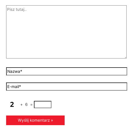
+
6
=