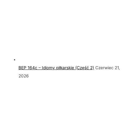
BEP 164c – Idiomy piłkarskie (Część 2)
Czerwiec 21,
2026