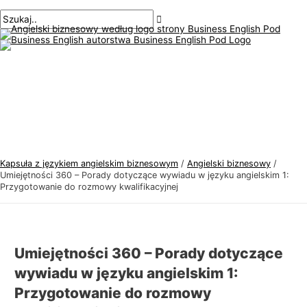
Menu
Przejdź
Nawigacja
Pisz
Nazwa*
E-
T
S
główne
do
po
tutaj..
mail*
e
z
treści
wpisach
m
u
a
k
t
a
y
j
k
:
a
j
Kapsuła z językiem angielskim biznesowym
/
Angielski biznesowy
/
ę
Umiejętności 360 – Porady dotyczące wywiadu w języku angielskim 1:
Przygotowanie do rozmowy kwalifikacyjnej
z
y
k
a
Umiejętności 360 – Porady dotyczące
a
wywiadu w języku angielskim 1:
n
Przygotowanie do rozmowy
g