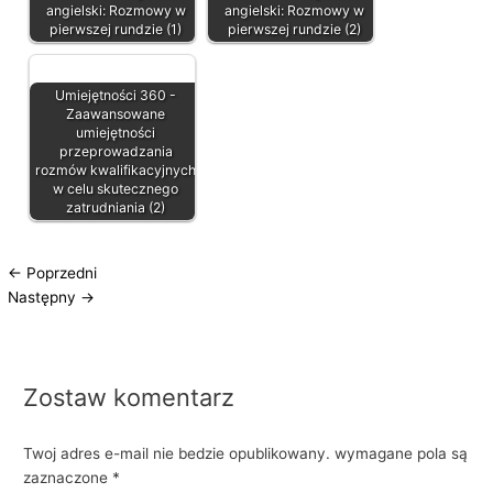
angielski: Rozmowy w
angielski: Rozmowy w
pierwszej rundzie (1)
pierwszej rundzie (2)
Umiejętności 360 -
Zaawansowane
umiejętności
przeprowadzania
rozmów kwalifikacyjnych
w celu skutecznego
zatrudniania (2)
←
Poprzedni
Następny
→
Zostaw komentarz
Twoj adres e-mail nie bedzie opublikowany.
wymagane pola są
zaznaczone
*