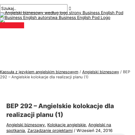
Menu
Przejdź
Nawigacja
Pisz
Nazwa*
E-
T
S
główne
do
po
tutaj..
mail*
e
z
treści
wpisach
m
u
a
k
t
a
y
j
k
:
a
j
Kapsuła z językiem angielskim biznesowym
/
Angielski biznesowy
/
BEP
ę
292 – Angielskie kolokacje dla realizacji planu (1)
z
y
k
BEP 292 – Angielskie kolokacje dla
a
realizacji planu (1)
a
Angielski biznesowy
,
Kolokacje angielskie
,
Angielski na
n
spotkania
,
Zarządzanie projektami
/
Wrzesień 24, 2016
g