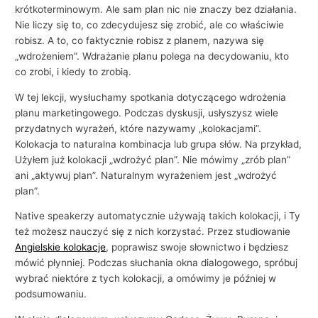
i
krótkoterminowym. Ale sam plan nic nie znaczy bez działania.
e
Nie liczy się to, co zdecydujesz się zrobić, ale co właściwie
robisz. A to, co faktycznie robisz z planem, nazywa się
„wdrożeniem”. Wdrażanie planu polega na decydowaniu, kto
co zrobi, i kiedy to zrobią.
W tej lekcji, wysłuchamy spotkania dotyczącego wdrożenia
planu marketingowego. Podczas dyskusji, usłyszysz wiele
przydatnych wyrażeń, które nazywamy „kolokacjami”.
Kolokacja to naturalna kombinacja lub grupa słów. Na przykład,
Użyłem już kolokacji „wdrożyć plan”. Nie mówimy „zrób plan”
ani „aktywuj plan”. Naturalnym wyrażeniem jest „wdrożyć
plan”.
Native speakerzy automatycznie używają takich kolokacji, i Ty
też możesz nauczyć się z nich korzystać. Przez studiowanie
Angielskie kolokacje
, poprawisz swoje słownictwo i będziesz
mówić płynniej. Podczas słuchania okna dialogowego, spróbuj
wybrać niektóre z tych kolokacji, a omówimy je później w
podsumowaniu.