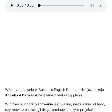
i
e
l
s
k
i
e
g
o
w
b
i
z
Witamy ponownie w Business English Pod na dzisiejszą lekcję
n
Angielskie kolokacje
związane z realizacją planu.
e
W biznesie,
dobre planowanie
jest ważne, niezależnie od tego,
s
czy mówisz o strategii długoterminowej, czy o projekcie