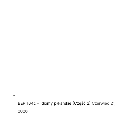
BEP 164c – Idiomy piłkarskie (Część 2)
Czerwiec 21,
2026