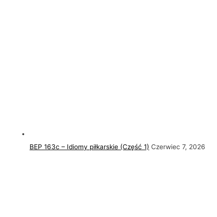
BEP 163c – Idiomy piłkarskie (Część 1)
Czerwiec 7, 2026