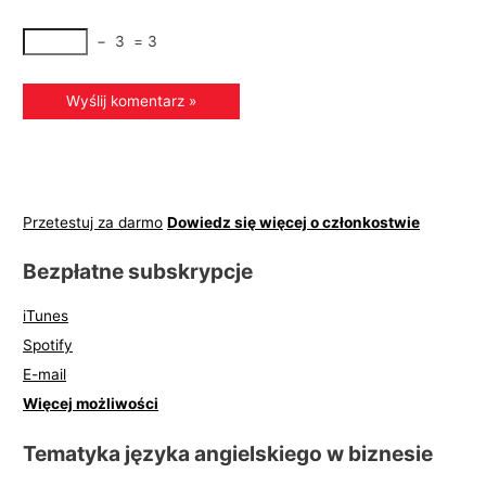
−
3
=
3
Przetestuj za darmo
Dowiedz się więcej o członkostwie
Bezpłatne subskrypcje
iTunes
Spotify
E-mail
Więcej możliwości
Tematyka języka angielskiego w biznesie