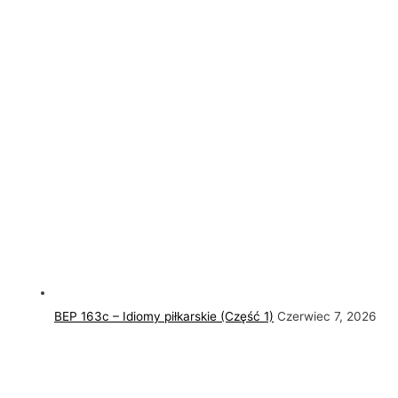
BEP 163c – Idiomy piłkarskie (Część 1)
Czerwiec 7, 2026