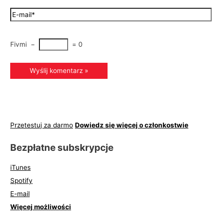
Fivmi
−
=
0
Przetestuj za darmo
Dowiedz się więcej o członkostwie
Bezpłatne subskrypcje
iTunes
Spotify
E-mail
Więcej możliwości