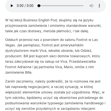
i
e
l
W tej lekcji Business English Pod, skupimy się na języku
przyjmowania zamówienia i omówimy standardowe warunki,
s
takie jak czas dostawy, metoda płatności, i tak dalej.
k
i
Odsłuch przenosi nas z powrotem do salonu Foxtrot w Las
Vegas. Jak pamiętasz, Foxtrot jest amerykańskim
e
dystrybutorem marki Viva, włoskie ubranie, lub Odzież,
g
producent. Bill jest kupcem sieci domów towarowych, który
o
teraz zdecydował się na zakup od Viva. Przedstawicielka
w
Foxtrot Adrianne i jej partnerka Viva, Mario, omów z nim
zamówienie Billa.
b
i
Zanim zaczniemy, należy podkreślić, że ta rozmowa nie jest
z
tak naprawdę negocjacjami, a raczej sytuację, w której
większość elementów umowy została już uzgodniona. Więc, w
n
tym odcinku, będziemy uczyć się słownictwa potrzebnego do
e
podsumowania warunków typowego zamówienia handlowego i
s
uczyć się zwrotów przydatnych w zarządzaniu relacjami