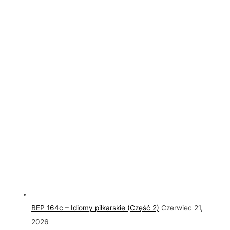
BEP 164c – Idiomy piłkarskie (Część 2)
Czerwiec 21,
2026