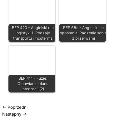
BEP 420 - Angielski dla
BEP 68c - Angielski na
logistyki 1: Rodzaje
spotkania: Radzenie sobie
transportu i Incoterms
z przerwami
BEP 411 - Fuzje:
Omawianie planu
integracji (2)
←
Poprzedni
Następny
→