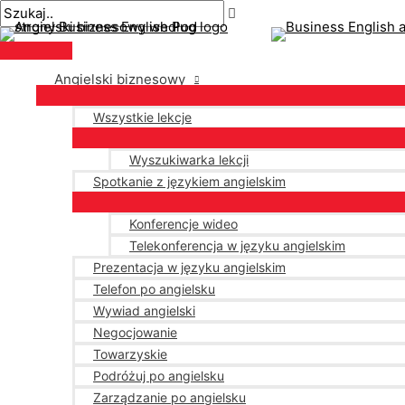
Menu
Przejdź
Nawigacja
Pisz
Nazwa*
E-
główne
do
po
tutaj..
mail*
treści
wpisach
Angielski biznesowy
Wszystkie lekcje
Wyszukiwarka lekcji
Spotkanie z językiem angielskim
Konferencje wideo
Telekonferencja w języku angielskim
Prezentacja w języku angielskim
Telefon po angielsku
Wywiad angielski
Negocjowanie
Towarzyskie
Podróżuj po angielsku
Zarządzanie po angielsku