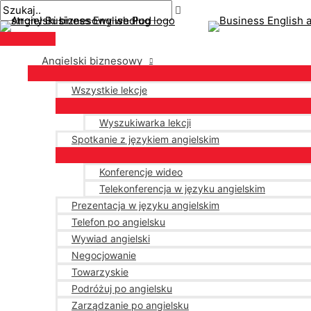
Menu
Przejdź
Nawigacja
Pisz
Nazwa*
E-
główne
do
po
tutaj..
mail*
treści
wpisach
Angielski biznesowy
Wszystkie lekcje
Wyszukiwarka lekcji
Spotkanie z językiem angielskim
Konferencje wideo
Telekonferencja w języku angielskim
Prezentacja w języku angielskim
Telefon po angielsku
Wywiad angielski
Negocjowanie
Towarzyskie
Podróżuj po angielsku
Zarządzanie po angielsku