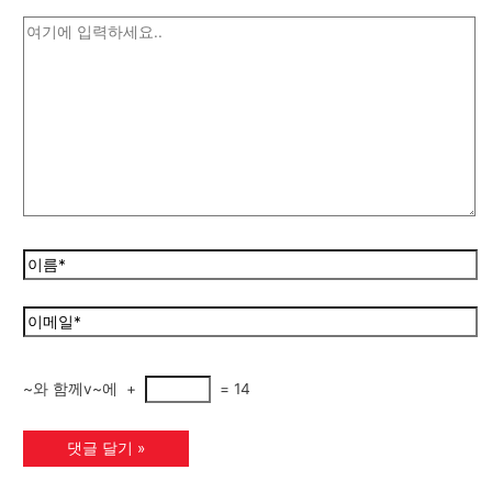
~와 함께v~에
+
=
14