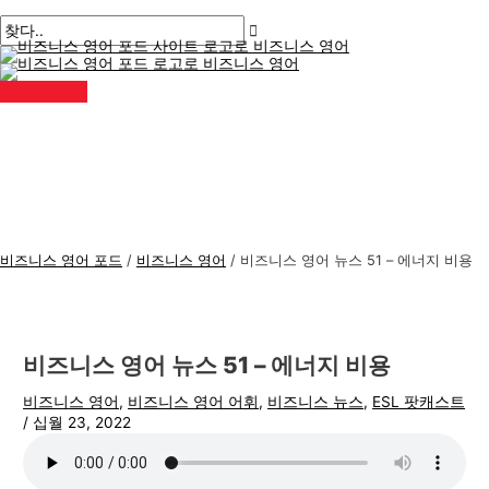
메
콘
게
여
이
이
비
검
인
메
텐
시
기
름
메
즈
색
뉴
츠
물
에
*
일
니
:
로
탐
입
*
스
건
색
력
너
하
영
뛰
세
어
기
요..
주
제
비즈니스 영어 포드
/
비즈니스 영어
/
비즈니스 영어 뉴스 51 – 에너지 비용
비즈니스 영어 뉴스 51 – 에너지 비용
비즈니스 영어
,
비즈니스 영어 어휘
,
비즈니스 뉴스
,
ESL 팟캐스트
/
십월 23, 2022