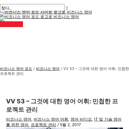
메
콘
게
여
이
이
비
검
인
메
텐
시
기
름
메
즈
색
뉴
츠
물
에
*
일
니
:
로
탐
입
*
스
건
색
력
너
하
영
뛰
세
어
기
요..
주
제
비즈니스 영어 포드
/
비즈니스 영어
/
VV 53 – 그것에 대한 영어 어휘: 민첩한
프로젝트 관리
VV 53 – 그것에 대한 영어 어휘: 민첩한 프
로젝트 관리
비즈니스 영어
,
비즈니스 영어 어휘
,
영어 비디오
,
IT 및 기술 영어
를 위한 영어
,
프로젝트 관리
/
5월 2, 2017