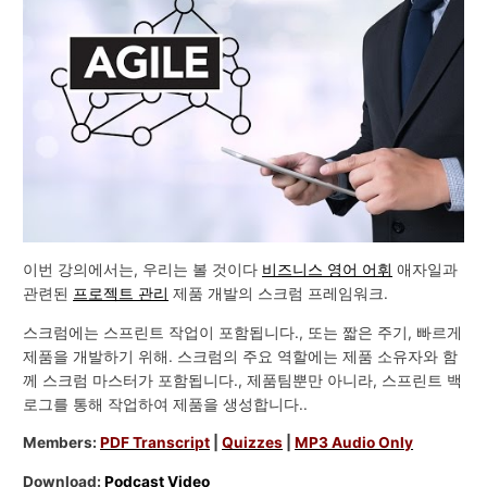
이번 강의에서는, 우리는 볼 것이다
비즈니스 영어 어휘
애자일과
관련된
프로젝트 관리
제품 개발의 스크럼 프레임워크.
스크럼에는 스프린트 작업이 포함됩니다., 또는 짧은 주기, 빠르게
제품을 개발하기 위해. 스크럼의 주요 역할에는 제품 소유자와 함
께 스크럼 마스터가 포함됩니다., 제품팀뿐만 아니라, 스프린트 백
로그를 통해 작업하여 제품을 생성합니다..
Members:
PDF Transcript
|
Quizzes
|
MP3 Audio Only
Download:
Podcast Video