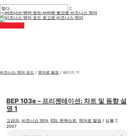
메
콘
게
비
검
인
메
텐
시
즈
색
뉴
츠
물
니
:
로
페
스
건
이
너
지
영
뛰
매
어
기
김
주
제
비즈니스 영어 포드
/
영어로 발표
/
페이지 11
BEP 103e – 프리젠테이션: 차트 및 동향 설
명 1
고급의
,
비즈니스 영어
,
ESL 팟캐스트
,
영어로 발표
/
십월 7,
2007