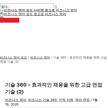
메
콘
게
여
이
이
비
검
인
메
텐
시
기
름
메
즈
색
뉴
츠
물
에
*
일
니
:
로
탐
입
*
스
건
색
력
너
하
영
뛰
세
어
기
요..
주
제
비즈니스 영어 포드
/
비즈니스 영어
/
기술 360 – 효과적인 채용을 위한 고급
면접 기술 (2)
기술 360 – 효과적인 채용을 위한 고급 면접
기술 (2)
비즈니스 영어
,
비즈니스 기술 360
,
인적 자원
,
영어 면접
/
1월
19, 2025