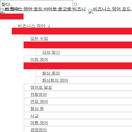
메
콘
게
여
이
이
인
텐
시
기
름
메
메
뉴
츠
물
에
*
일
로
탐
입
*
비즈니스 영어
건
색
력
너
하
모든 수업
뛰
세
강의 찾기
기
요..
미팅 영어
화상 회의
화상회의 영어
영어로 발표
전화영어
면접 영어
협상 중
사교
여행 영어
경영영어