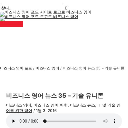
메
콘
게
여
이
이
비
검
인
메
텐
시
기
름
메
즈
색
뉴
츠
물
에
*
일
니
:
로
탐
입
*
스
건
색
력
너
하
영
뛰
세
어
기
요..
주
제
비즈니스 영어 포드
/
비즈니스 영어
/
비즈니스 영어 뉴스 35 – 기술 유니콘
비즈니스 영어 뉴스 35 – 기술 유니콘
비즈니스 영어
,
비즈니스 영어 어휘
,
비즈니스 뉴스
,
IT 및 기술 영
어를 위한 영어
/
1월 3, 2016