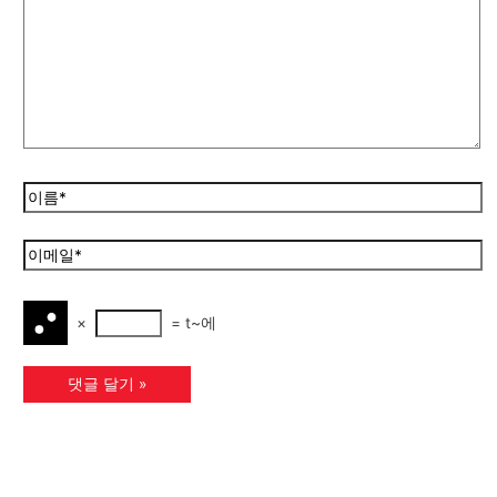
×
=
t~에