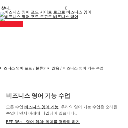
메
콘
게
여
이
이
비
검
인
메
텐
시
기
름
메
즈
색
뉴
츠
물
에
*
일
니
:
로
탐
입
*
스
건
색
력
너
하
영
뛰
세
어
기
요..
주
제
비즈니스 영어 포드
/
분류되지 않음
/
비즈니스 영어 기능 수업
비즈니스 영어 기능 수업
모든 수업
비즈니스 영어 기능
. 우리의 영어 기능 수업은 오래된
수업이 먼저 아래에 나열되어 있습니다..
BEP 35c – 영어 회의: 의미를 명확히 하기