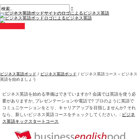
メ
コ
イ
ン
ン
メ
テ
ニ
ュ
ン
ー
ツ
に
ス
キ
ッ
プ
ビジネス英語ポッド
/
ビジネス英語ポッド
/
ビジネス英語コース – ビジネス
英語を始めましょう
ビジネス英語を始める準備はできていますか? 会議では英語を使う必
要がありますか, プレゼンテーションや電話で? プロのように英語で
コミュニケーションをとり、キャリアアップを目指しませんか? それ
なら、新しいビジネス英語コースをチェックしてください。:
ビジネ
ス英語キックスタートコース