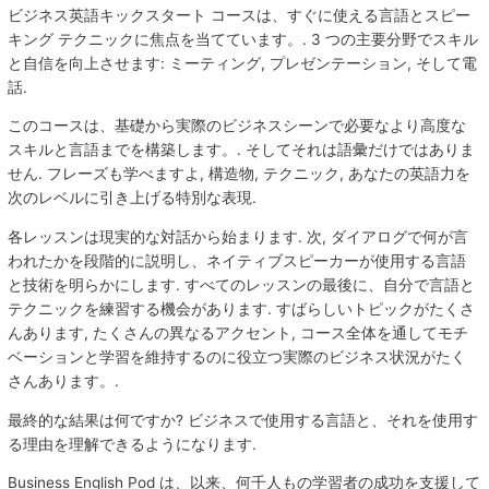
ビジネス英語キックスタート コースは、すぐに使える言語とスピー
キング テクニックに焦点を当てています。. 3 つの主要分野でスキル
と自信を向上させます: ミーティング, プレゼンテーション, そして電
話.
このコースは、基礎から実際のビジネスシーンで必要なより高度な
スキルと言語までを構築します。. そしてそれは語彙だけではありま
せん. フレーズも学べますよ, 構造物, テクニック, あなたの英語力を
次のレベルに引き上げる特別な表現.
各レッスンは現実的な対話から始まります. 次, ダイアログで何が言
われたかを段階的に説明し、ネイティブスピーカーが使用する言語
と技術を明らかにします. すべてのレッスンの最後に、自分で言語と
テクニックを練習する機会があります. すばらしいトピックがたくさ
んあります, たくさんの異なるアクセント, コース全体を通してモチ
ベーションと学習を維持するのに役立つ実際のビジネス状況がたく
さんあります。.
最終的な結果は何ですか? ビジネスで使用する言語と、それを使用す
る理由を理解できるようになります.
Business English Pod は、以来、何千人もの学習者の成功を支援して