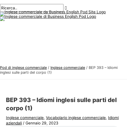
Menu
Salta
Posta
Digitare
Nome*
E-
A
C
principale
al
navigazione
qui..
mail*
r
e
contenuto
g
r
o
c
m
a
e
r
n
e
t
:
i
Pod di inglese commerciale
/
Inglese commerciale
/
BEP 393 – Idiomi
d
inglesi sulle parti del corpo (1)
i
i
n
BEP 393 – Idiomi inglesi sulle parti del
g
corpo (1)
l
Inglese commerciale
,
Vocabolario inglese commerciale
,
Idiomi
e
aziendali
/
Gennaio 29, 2023
s