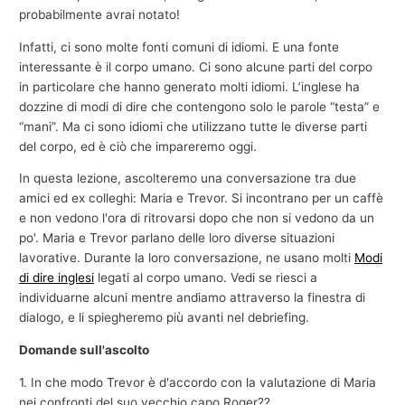
probabilmente avrai notato!
Infatti, ci sono molte fonti comuni di idiomi. E una fonte
interessante è il corpo umano. Ci sono alcune parti del corpo
in particolare che hanno generato molti idiomi. L’inglese ha
dozzine di modi di dire che contengono solo le parole “testa” e
“mani”. Ma ci sono idiomi che utilizzano tutte le diverse parti
del corpo, ed è ciò che impareremo oggi.
In questa lezione, ascolteremo una conversazione tra due
amici ed ex colleghi: Maria e Trevor. Si incontrano per un caffè
e non vedono l'ora di ritrovarsi dopo che non si vedono da un
po'. Maria e Trevor parlano delle loro diverse situazioni
lavorative. Durante la loro conversazione, ne usano molti
Modi
di dire inglesi
legati al corpo umano. Vedi se riesci a
individuarne alcuni mentre andiamo attraverso la finestra di
dialogo, e li spiegheremo più avanti nel debriefing.
Domande sull'ascolto
1. In che modo Trevor è d'accordo con la valutazione di Maria
nei confronti del suo vecchio capo Roger??