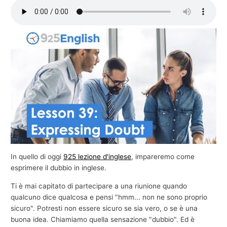
e
c
o
m
m
e
r
c
i
a
l
In quello di oggi
925 lezione d'inglese
, impareremo come
e
esprimere il dubbio in inglese.
Ti è mai capitato di partecipare a una riunione quando
qualcuno dice qualcosa e pensi "hmm... non ne sono proprio
sicuro". Potresti non essere sicuro se sia vero, o se è una
buona idea. Chiamiamo quella sensazione "dubbio". Ed è