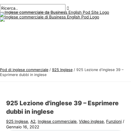
Menu
Salta
Posta
Digitare
Nome*
E-
A
C
principale
al
navigazione
qui..
mail*
r
e
contenuto
g
r
o
c
m
a
e
r
n
e
t
:
i
Pod di inglese commerciale
/
925 Inglese
/
925 Lezione d'inglese 39 –
d
Esprimere dubbi in inglese
i
i
n
925 Lezione d'inglese 39 – Esprimere
g
dubbi in inglese
l
925 Inglese
,
A2
,
Inglese commerciale
,
Video inglese
,
Funzioni
/
e
Gennaio 16, 2022
s