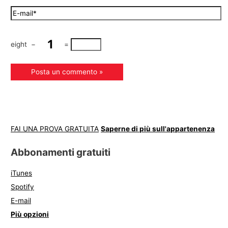
eight
−
=
FAI UNA PROVA GRATUITA
Saperne di più sull'appartenenza
Abbonamenti gratuiti
iTunes
Spotify
E-mail
Più opzioni