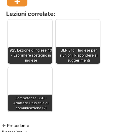
Lezioni correlate:
925 Lezione d'inglese 40
BEP 31c - Inglese per
- Esprimere sostegno in
riunioni: Rispondere ai
inglese
suggerimenti
Competenze 360 -
Adattare il tuo stile di
comunicazione (2)
←
Precedente
Il prossimo
→