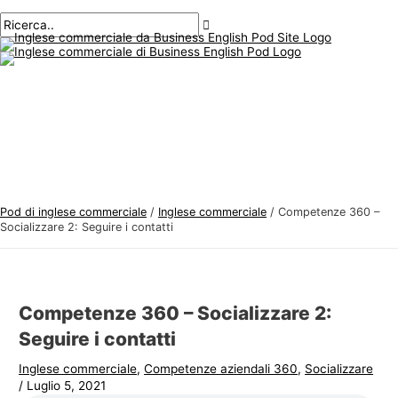
Menu
Salta
Posta
Digitare
Nome*
E-
A
C
principale
al
navigazione
qui..
mail*
r
e
contenuto
g
r
o
c
m
a
e
r
n
e
t
:
i
Pod di inglese commerciale
/
Inglese commerciale
/
Competenze 360 –
d
Socializzare 2: Seguire i contatti
i
i
n
Competenze 360 – Socializzare 2:
g
Seguire i contatti
l
Inglese commerciale
,
Competenze aziendali 360
,
Socializzare
e
/
Luglio 5, 2021
s