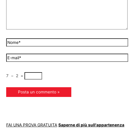
7
−
2
=
FAI UNA PROVA GRATUITA
Saperne di più sull'appartenenza