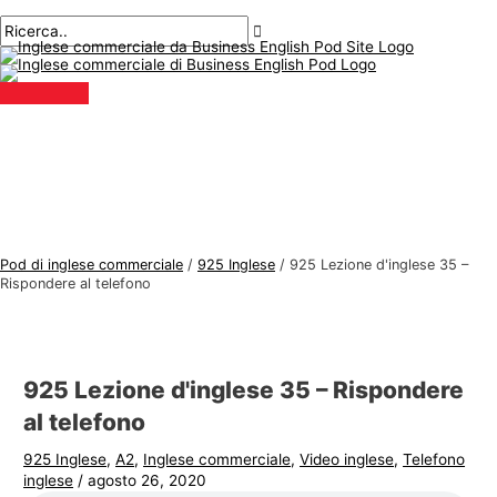
Menu
Salta
Posta
Digitare
Nome*
E-
A
C
principale
al
navigazione
qui..
mail*
r
e
contenuto
g
r
o
c
m
a
e
r
n
e
t
:
i
Pod di inglese commerciale
/
925 Inglese
/
925 Lezione d'inglese 35 –
d
Rispondere al telefono
i
i
n
925 Lezione d'inglese 35 – Rispondere
g
al telefono
l
925 Inglese
,
A2
,
Inglese commerciale
,
Video inglese
,
Telefono
e
inglese
/
agosto 26, 2020
s