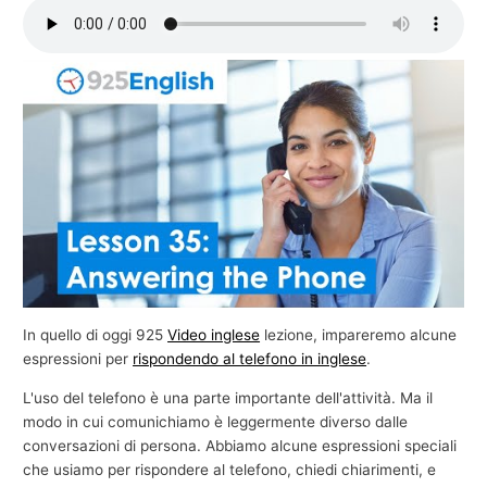
e
c
o
m
m
e
r
c
i
a
l
In quello di oggi 925
Video inglese
lezione, impareremo alcune
e
espressioni per
rispondendo al telefono in inglese
.
L'uso del telefono è una parte importante dell'attività. Ma il
modo in cui comunichiamo è leggermente diverso dalle
conversazioni di persona. Abbiamo alcune espressioni speciali
che usiamo per rispondere al telefono, chiedi chiarimenti, e