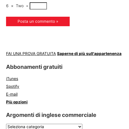
6
×
Two
=
FAI UNA PROVA GRATUITA
Saperne di più sull'appartenenza
Abbonamenti gratuiti
iTunes
Spotify
E-mail
Più opzioni
Argomenti di inglese commerciale