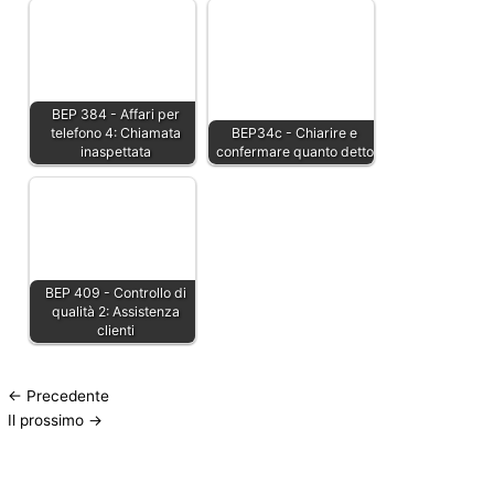
BEP 384 - Affari per
telefono 4: Chiamata
BEP34c - Chiarire e
inaspettata
confermare quanto detto
BEP 409 - Controllo di
qualità 2: Assistenza
clienti
←
Precedente
Il prossimo
→