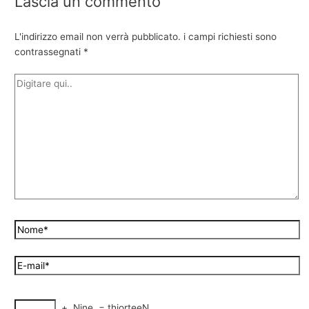
Lascia un commento
L'indirizzo email non verrà pubblicato.
i campi richiesti sono
contrassegnati
*
+
Nine
=
thiorteeN