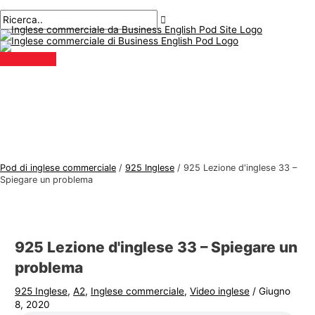
Menu
Salta
Posta
Digitare
Nome*
E-
A
C
principale
al
navigazione
qui..
mail*
r
e
contenuto
g
r
o
c
m
a
e
r
n
e
t
:
i
Pod di inglese commerciale
/
925 Inglese
/
925 Lezione d'inglese 33 –
d
Spiegare un problema
i
i
n
925 Lezione d'inglese 33 – Spiegare un
g
problema
l
925 Inglese
,
A2
,
Inglese commerciale
,
Video inglese
/
Giugno
e
8, 2020
s