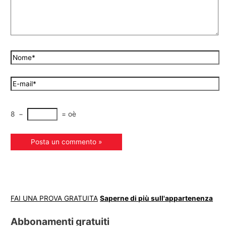
8
−
=
oè
FAI UNA PROVA GRATUITA
Saperne di più sull'appartenenza
Abbonamenti gratuiti