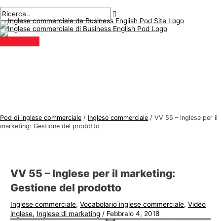
Menu
Salta
Posta
Digitare
Nome*
E-
A
C
principale
al
navigazione
qui..
mail*
r
e
contenuto
g
r
o
c
m
a
e
r
n
e
t
:
i
Pod di inglese commerciale
/
Inglese commerciale
/
VV 55 – Inglese per il
d
marketing: Gestione del prodotto
i
i
n
VV 55 – Inglese per il marketing:
g
Gestione del prodotto
l
Inglese commerciale
,
Vocabolario inglese commerciale
,
Video
e
inglese
,
Inglese di marketing
/
Febbraio 4, 2018
s