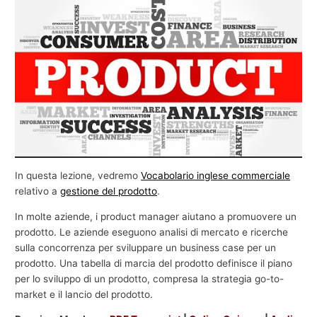
e
c
o
m
m
e
r
c
i
In questa lezione, vedremo
Vocabolario inglese commerciale
a
relativo a
gestione del prodotto
.
l
In molte aziende, i product manager aiutano a promuovere un
e
prodotto. Le aziende eseguono analisi di mercato e ricerche
sulla concorrenza per sviluppare un business case per un
prodotto. Una tabella di marcia del prodotto definisce il piano
per lo sviluppo di un prodotto, compresa la strategia go-to-
market e il lancio del prodotto.