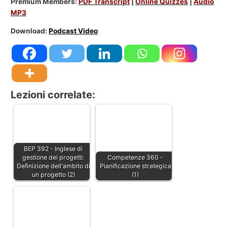
Premium Members:
PDF Transcript
|
Online Quizzes
|
Audio
MP3
Download:
Podcast Video
Lezioni correlate:
BEP 392 - Inglese di
gestione dei progetti:
Competenze 360 -
Definizione dell'ambito di
Pianificazione strategica
un progetto (2)
(1)