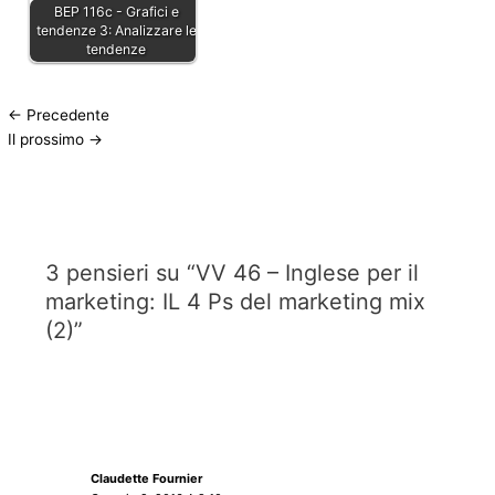
BEP 116c - Grafici e
tendenze 3: Analizzare le
tendenze
←
Precedente
Il prossimo
→
3 pensieri su “VV 46 – Inglese per il
marketing: IL 4 Ps del marketing mix
(2)”
Claudette Fournier