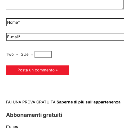
Two
−
SUe
=
FAI UNA PROVA GRATUITA
Saperne di più sull'appartenenza
Abbonamenti gratuiti
iTunes