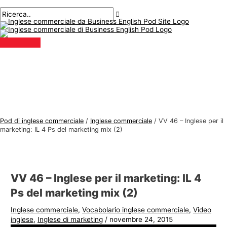
Menu
Salta
Posta
Digitare
Nome*
E-
A
C
principale
al
navigazione
qui..
mail*
r
e
contenuto
g
r
o
c
m
a
e
r
n
e
t
:
i
Pod di inglese commerciale
/
Inglese commerciale
/
VV 46 – Inglese per il
d
marketing: IL 4 Ps del marketing mix (2)
i
i
n
VV 46 – Inglese per il marketing: IL 4
g
Ps del marketing mix (2)
l
Inglese commerciale
,
Vocabolario inglese commerciale
,
Video
e
inglese
,
Inglese di marketing
/
novembre 24, 2015
s