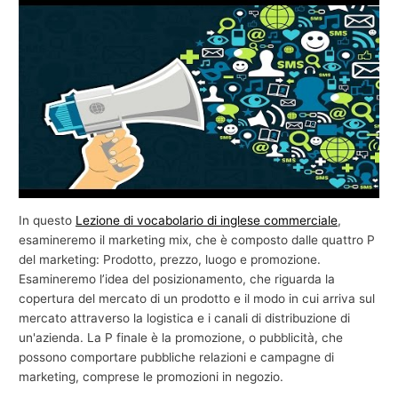
e
c
o
m
m
e
r
c
i
In questo
Lezione di vocabolario di inglese commerciale
,
a
esamineremo il marketing mix, che è composto dalle quattro P
del marketing: Prodotto, prezzo, luogo e promozione.
l
Esamineremo l’idea del posizionamento, che riguarda la
e
copertura del mercato di un prodotto e il modo in cui arriva sul
mercato attraverso la logistica e i canali di distribuzione di
un'azienda. La P finale è la promozione, o pubblicità, che
possono comportare pubbliche relazioni e campagne di
marketing, comprese le promozioni in negozio.