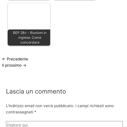
BEP 28c - Riunioni in
inglese: Come
concordare
←
Precedente
Il prossimo
→
Lascia un commento
L'indirizzo email non verrà pubblicato.
i campi richiesti sono
contrassegnati
*