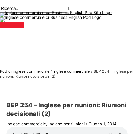
Menu
Salta
Posta
Digitare
Nome*
E-
A
C
principale
al
navigazione
qui..
mail*
r
e
contenuto
g
r
o
c
m
a
e
r
n
e
t
:
i
Pod di inglese commerciale
/
Inglese commerciale
/
BEP 254 – Inglese per
d
riunioni: Riunioni decisionali (2)
i
i
n
BEP 254 – Inglese per riunioni: Riunioni
g
decisionali (2)
l
Inglese commerciale
,
Inglese per riunioni
/
Giugno 1, 2014
e
s