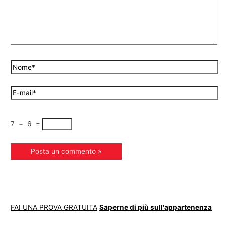
7
−
6
=
FAI UNA PROVA GRATUITA
Saperne di più sull'appartenenza