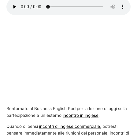
e
c
o
m
m
e
r
c
i
a
l
e
Bentornato al Business English Pod per la lezione di oggi sulla
partecipazione a un esterno
incontro in inglese
.
Quando ci pensi
incontri di inglese commerciale
, potresti
pensare immediatamente alle riunioni del personale, incontri di