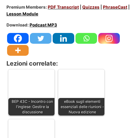
Premium Members:
PDF Transcript
|
Quizzes
|
PhraseCast
|
Lesson Module
Download:
Podcast MP3
Lezioni correlate:
BEP 43C - Incontro con
eBook sugli elementi
l'inglese: Gestire la
essenziali delle riunioni -
discussione
Nuova edizione