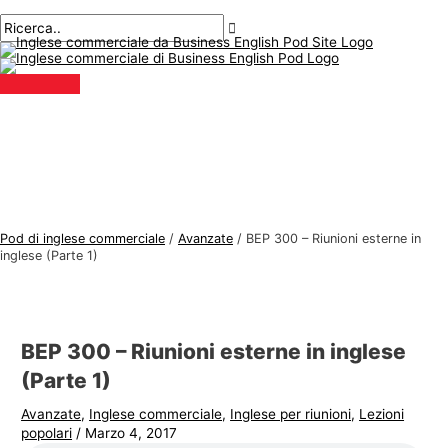
Menu
Salta
Posta
Digitare
Nome*
E-
A
C
principale
al
navigazione
qui..
mail*
r
e
contenuto
g
r
o
c
m
a
e
r
n
e
t
:
i
Pod di inglese commerciale
/
Avanzate
/
BEP 300 – Riunioni esterne in
d
inglese (Parte 1)
i
i
n
BEP 300 – Riunioni esterne in inglese
g
(Parte 1)
l
Avanzate
,
Inglese commerciale
,
Inglese per riunioni
,
Lezioni
e
popolari
/
Marzo 4, 2017
s