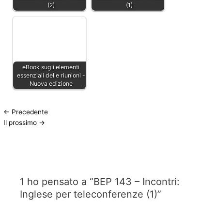
(2)
(1)
eBook sugli elementi
essenziali delle riunioni -
Nuova edizione
←
Precedente
Il prossimo
→
1 ho pensato a “BEP 143 – Incontri:
Inglese per teleconferenze (1)”