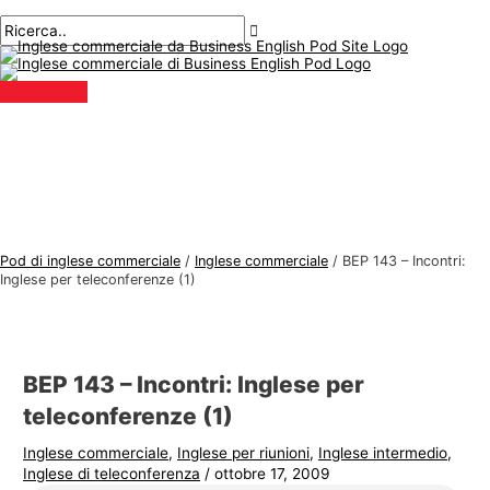
Menu
Salta
Posta
Digitare
Nome*
E-
A
C
principale
al
navigazione
qui..
mail*
r
e
contenuto
g
r
o
c
m
a
e
r
n
e
t
:
i
Pod di inglese commerciale
/
Inglese commerciale
/
BEP 143 – Incontri:
d
Inglese per teleconferenze (1)
i
i
n
BEP 143 – Incontri: Inglese per
g
teleconferenze (1)
l
Inglese commerciale
,
Inglese per riunioni
,
Inglese intermedio
,
e
Inglese di teleconferenza
/
ottobre 17, 2009
s