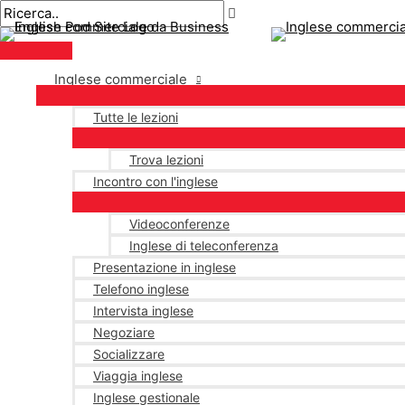
Menu
Salta
Posta
Digitare
Nome*
E-
principale
al
navigazione
qui..
mail*
contenuto
Inglese commerciale
Tutte le lezioni
Trova lezioni
Incontro con l'inglese
Videoconferenze
Inglese di teleconferenza
Presentazione in inglese
Telefono inglese
Intervista inglese
Negoziare
Socializzare
Viaggia inglese
Inglese gestionale