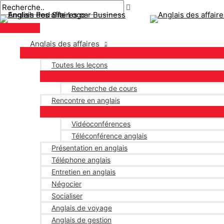
Menu
Aller
Navigation
Écrivez
Nom*
E-
principal
au
des
ici..
mail*
contenu
articles
Anglais des affaires
Toutes les leçons
Recherche de cours
Rencontre en anglais
Vidéoconférences
Téléconférence anglais
Présentation en anglais
Téléphone anglais
Entretien en anglais
Négocier
Socialiser
Anglais de voyage
Anglais de gestion