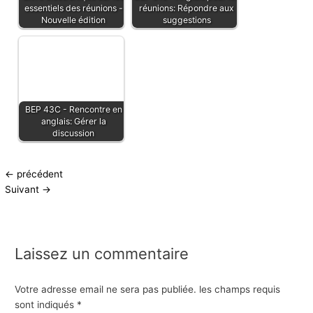
essentiels des réunions -
réunions: Répondre aux
Nouvelle édition
suggestions
BEP 43C - Rencontre en
anglais: Gérer la
discussion
←
précédent
Suivant
→
Laissez un commentaire
Votre adresse email ne sera pas publiée.
les champs requis
sont indiqués
*