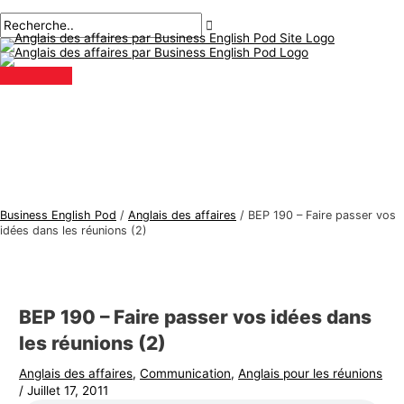
Menu
Aller
Navigation
Écrivez
Nom*
E-
S
R
principal
au
des
ici..
mail*
u
e
contenu
articles
j
c
e
h
t
e
s
r
d
c
'
h
a
e
Business English Pod
/
Anglais des affaires
/
BEP 190 – Faire passer vos
n
r
idées dans les réunions (2)
g
:
l
a
BEP 190 – Faire passer vos idées dans
i
les réunions (2)
s
Anglais des affaires
,
Communication
,
Anglais pour les réunions
d
/
Juillet 17, 2011
e