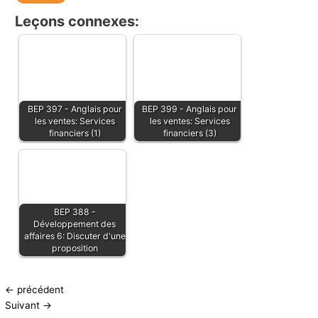
Leçons connexes:
BEP 397 - Anglais pour
BEP 399 - Anglais pour
les ventes: Services
les ventes: Services
financiers (1)
financiers (3)
BEP 388 -
Développement des
affaires 6: Discuter d'une
proposition
←
précédent
Suivant
→