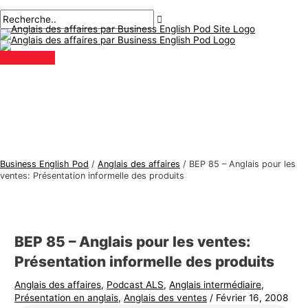
Menu
Aller
Navigation
Écrivez
Nom*
E-
S
R
principal
au
des
ici..
mail*
u
e
contenu
articles
j
c
e
h
t
e
s
r
d
c
'
h
a
e
Business English Pod
/
Anglais des affaires
/
BEP 85 – Anglais pour les
n
r
ventes: Présentation informelle des produits
g
:
l
a
BEP 85 – Anglais pour les ventes:
i
Présentation informelle des produits
s
Anglais des affaires
,
Podcast ALS
,
Anglais intermédiaire
,
d
Présentation en anglais
,
Anglais des ventes
/
Février 16, 2008
e