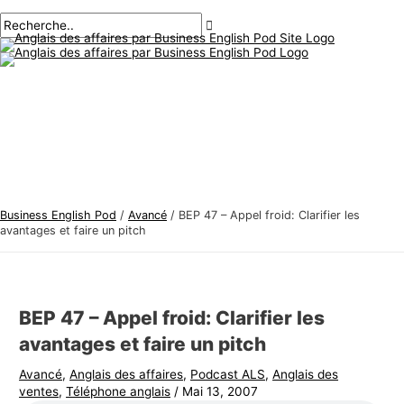
Menu
Aller
Navigation
Écrivez
Nom*
E-
S
R
principal
au
des
ici..
mail*
u
e
contenu
articles
j
c
e
h
t
e
s
r
d
c
'
h
a
e
Business English Pod
/
Avancé
/
BEP 47 – Appel froid: Clarifier les
n
r
avantages et faire un pitch
g
:
l
a
BEP 47 – Appel froid: Clarifier les
i
avantages et faire un pitch
s
Avancé
,
Anglais des affaires
,
Podcast ALS
,
Anglais des
d
ventes
,
Téléphone anglais
/
Mai 13, 2007
e