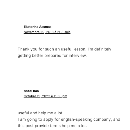
Ekaterina Aasmaa
Novembre 29, 2018 à 2:18 suis
Thank you for such an useful lesson
.
I’m definitely
getting better prepared for interview
.
hazel bao
Octobre 19, 2023 à 11:50 pm
useful and help me a lot
.
I am going to apply for english-speaking company
,
and
this post provide terms help me a lot
.