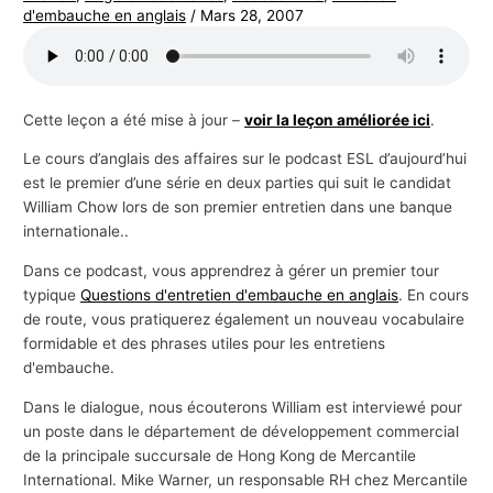
d'embauche en anglais
/
Mars 28, 2007
s
a
f
f
Cette leçon a été mise à jour –
voir la leçon améliorée ici
.
a
Le cours d’anglais des affaires sur le podcast ESL d’aujourd’hui
i
est le premier d’une série en deux parties qui suit le candidat
r
William Chow lors de son premier entretien dans une banque
internationale..
e
s
Dans ce podcast, vous apprendrez à gérer un premier tour
typique
Questions d'entretien d'embauche en anglais
. En cours
de route, vous pratiquerez également un nouveau vocabulaire
formidable et des phrases utiles pour les entretiens
d'embauche.
Dans le dialogue, nous écouterons William est interviewé pour
un poste dans le département de développement commercial
de la principale succursale de Hong Kong de Mercantile
International. Mike Warner, un responsable RH chez Mercantile