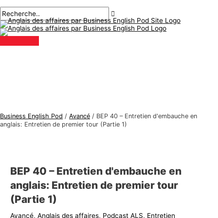
Menu
Aller
Navigation
Écrivez
Nom*
E-
S
R
principal
au
des
ici..
mail*
u
e
contenu
articles
j
c
e
h
t
e
s
r
d
c
'
h
a
e
Business English Pod
/
Avancé
/
BEP 40 – Entretien d'embauche en
n
r
anglais: Entretien de premier tour (Partie 1)
g
:
l
a
BEP 40 – Entretien d'embauche en
i
anglais: Entretien de premier tour
s
(Partie 1)
d
Avancé
,
Anglais des affaires
,
Podcast ALS
,
Entretien
e