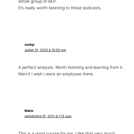
whole group of BEP
.
It’s really worth listening to these podcasts
.
norkyi
Juillet 10, 2010 à 10:50 pm
A perfect analysis
.
Worth listening and learning from it
.
Merci!
I wish i were an employee there
.
Marie
septembre 10, 2011 à 1:13 suis
This is a good course for me
.
I like that very much
.