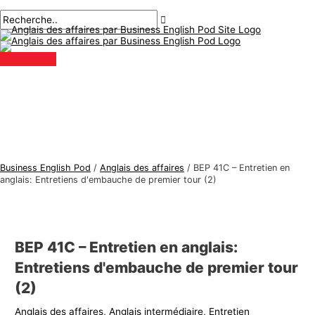
Menu
Aller
Navigation
Écrivez
Nom*
E-
S
R
principal
au
des
ici..
mail*
u
e
contenu
articles
j
c
e
h
t
e
s
r
d
c
'
h
a
e
Business English Pod
/
Anglais des affaires
/
BEP 41C – Entretien en
n
r
anglais: Entretiens d'embauche de premier tour (2)
g
:
l
a
BEP 41C – Entretien en anglais:
i
Entretiens d'embauche de premier tour
s
(2)
d
Anglais des affaires
,
Anglais intermédiaire
,
Entretien
e