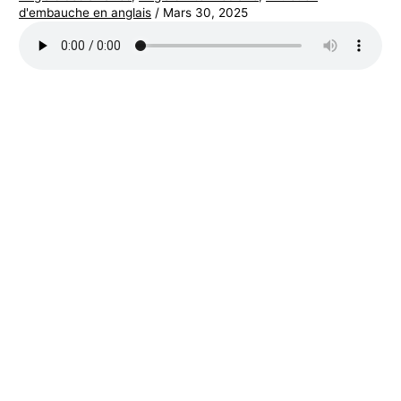
d'embauche en anglais
/
Mars 30, 2025
s
a
f
f
a
i
r
e
s