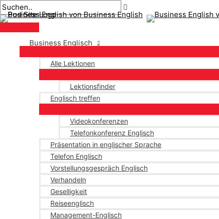
Hauptmenü
Zum
Post-
Inhalt
Paginierung
springen
Business Englisch
Alle Lektionen
Lektionsfinder
Englisch treffen
Videokonferenzen
Telefonkonferenz Englisch
Präsentation in englischer Sprache
Telefon Englisch
Vorstellungsgespräch Englisch
Verhandeln
Geselligkeit
Reiseenglisch
Management-Englisch