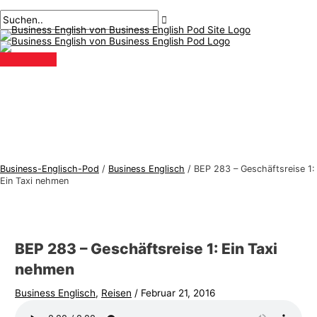
Hauptmenü
Zum
Beitragsnavigation
Geben
Name*
Email*
B
S
Inhalt
Sie
u
u
springen
hier
s
c
ein..
i
h
n
e
e
n
s
n
s
a
-
c
Business-Englisch-Pod
/
Business Englisch
/
BEP 283 – Geschäftsreise 1:
E
h
Ein Taxi nehmen
n
:
g
l
BEP 283 – Geschäftsreise 1: Ein Taxi
i
nehmen
s
Business Englisch
,
Reisen
/
Februar 21, 2016
c
h