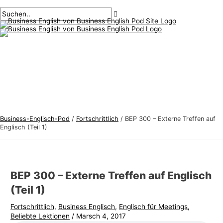
Hauptmenü
Zum
Beitragsnavigation
Geben
Name*
Email*
B
S
Inhalt
Sie
u
u
springen
hier
s
c
ein..
i
h
n
e
e
n
s
n
s
a
-
c
Business-Englisch-Pod
/
Fortschrittlich
/
BEP 300 – Externe Treffen auf
E
h
Englisch (Teil 1)
n
:
g
l
BEP 300 – Externe Treffen auf Englisch
i
(Teil 1)
s
Fortschrittlich
,
Business Englisch
,
Englisch für Meetings
,
c
Beliebte Lektionen
/
Marsch 4, 2017
h