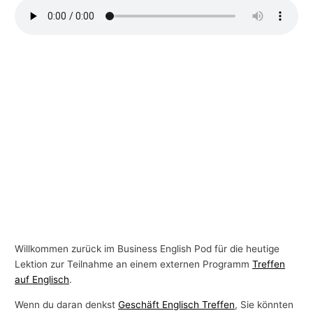
-
T
h
e
m
e
n
Willkommen zurück im Business English Pod für die heutige
Lektion zur Teilnahme an einem externen Programm
Treffen
auf Englisch
.
Wenn du daran denkst
Geschäft Englisch Treffen
, Sie könnten