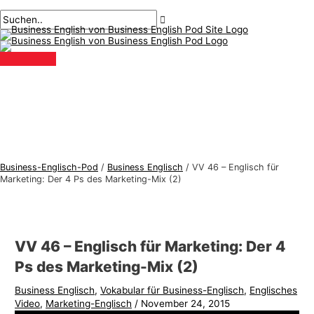
Hauptmenü
Zum
Beitragsnavigation
Geben
Name*
Email*
B
S
Inhalt
Sie
u
u
springen
hier
s
c
ein..
i
h
n
e
e
n
s
n
s
a
-
c
Business-Englisch-Pod
/
Business Englisch
/
VV 46 – Englisch für
E
h
Marketing: Der 4 Ps des Marketing-Mix (2)
n
:
g
l
VV 46 – Englisch für Marketing: Der 4
i
Ps des Marketing-Mix (2)
s
Business Englisch
,
Vokabular für Business-Englisch
,
Englisches
c
Video
,
Marketing-Englisch
/
November 24, 2015
h