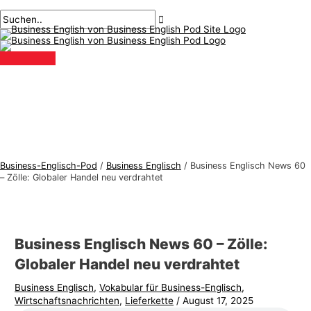
Hauptmenü
Zum
Beitragsnavigation
Geben
Name*
Email*
B
S
Inhalt
Sie
u
u
springen
hier
s
c
ein..
i
h
n
e
e
n
s
n
s
a
-
c
Business-Englisch-Pod
/
Business Englisch
/
Business Englisch News 60
E
h
– Zölle: Globaler Handel neu verdrahtet
n
:
g
l
Business Englisch News 60 – Zölle:
i
Globaler Handel neu verdrahtet
s
Business Englisch
,
Vokabular für Business-Englisch
,
c
Wirtschaftsnachrichten
,
Lieferkette
/
August 17, 2025
h