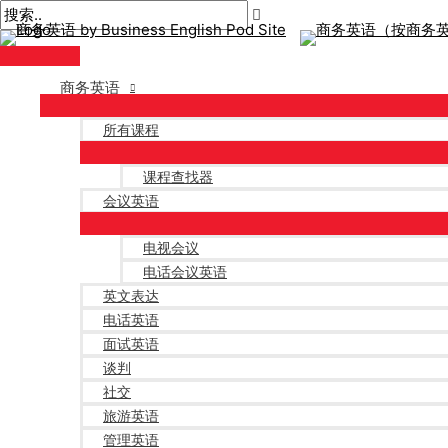
主
跳
帖
菜
至
子
单
内
导
容
航
商务英语
所有课程
课程查找器
会议英语
电视会议
电话会议英语
英文表达
电话英语
面试英语
谈判
社交
旅游英语
管理英语