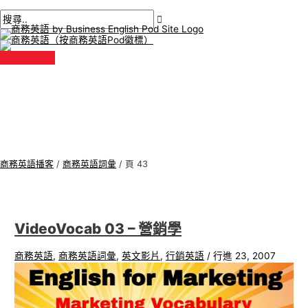
主
跳
後
商
搜
選
單
至
分
務
尋
內
頁
英
:
容
語
專
題
商務英語播客
/
商務英語詞彙
/
頁 43
VideoVocab 03 – 營銷學
商務英語
,
商務英語詞彙
,
英文影片
,
行銷英語
/
行進 23, 2007