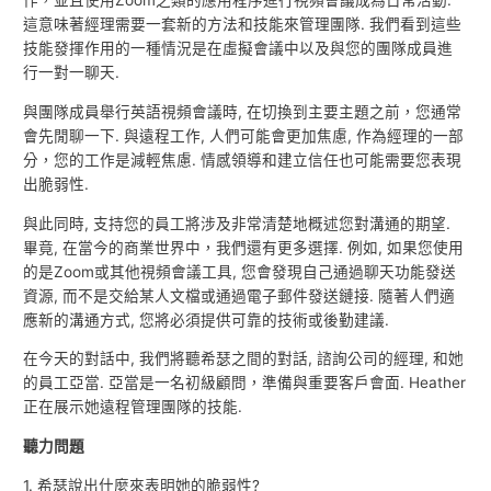
作，並且使用Zoom之類的應用程序進行視頻會議成為日常活動.
這意味著經理需要一套新的方法和技能來管理團隊. 我們看到這些
技能發揮作用的一種情況是在虛擬會議中以及與您的團隊成員進
行一對一聊天.
與團隊成員舉行英語視頻會議時, 在切換到主要主題之前，您通常
會先閒聊一下. 與遠程工作, 人們可能會更加焦慮, 作為經理的一部
分，您的工作是減輕焦慮. 情感領導和建立信任也可能需要您表現
出脆弱性.
與此同時, 支持您的員工將涉及非常清楚地概述您對溝通的期望.
畢竟, 在當今的商業世界中，我們還有更多選擇. 例如, 如果您使用
的是Zoom或其他視頻會議工具, 您會發現自己通過聊天功能發送
資源, 而不是交給某人文檔或通過電子郵件發送鏈接. 隨著人們適
應新的溝通方式, 您將必須提供可靠的技術或後勤建議.
在今天的對話中, 我們將聽希瑟之間的對話, 諮詢公司的經理, 和她
的員工亞當. 亞當是一名初級顧問，準備與重要客戶會面. Heather
正在展示她遠程管理團隊的技能.
聽力問題
1. 希瑟說出什麼來表明她的脆弱性?