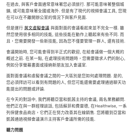
在過去, 與客戶會面通常意味著您必須旅行. 那可能意味著整個城
鎮, 或可能意味著全國或海外. 但是有了現代的視頻會議工具, 您現
在可以在不離開辦公室的情況下與客戶見面.
但是運行
英文虛擬會議
與面對面的會議看起來並不完全一樣. 雖
然您使用很多相同的技能, 這些技能在動作上聽起來有些不同. 而
且，您需要開發一些新技能, 因為您不僅要管理一群人, 還有技術.
會議開始時, 您可能會得到半正式的歡迎, 在給會議做一個大概的
概述之前. 在某一點, 在處理技術問題時，您需要徵求人們的耐心,
例如分享螢幕畫面或接納新朋友加入會議室.
面對面會議和虛擬會議之間的一大區別是您如何處理問題. 是的,
您必須拜訪可以看到有問題的人, 但您可能還需要處理通過聊天功
能提出的問題或評論.
在今天的對話中, 我們將聽亞當和凱茜主持的會議, 兩名業務顧問.
他們正在與一群經理談話, 包括蘇菲和費雷德, 在Healthwise, 一系
列保健食品商店，它們正在努力改善其在線銷售. 您將聽到亞當和
凱茜通過視頻會議演示主持客戶會議所需的技能.
聽力問題