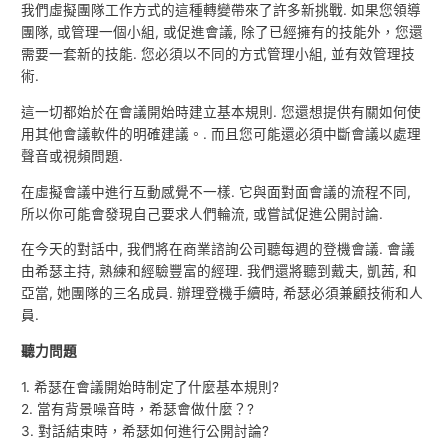
我們虛擬團隊工作方式的這種轉變帶來了許多新挑戰. 如果您領導
團隊, 或管理一個小組, 或促進會議, 除了已經擁有的技能外，您還
需要一套新的技能. 您必須以不同的方式管理小組, 並有效管理技
術.
這一切都始於在會議開始時建立基本規則. 您還想提供有關如何使
用其他會議軟件的明確建議。. 而且您可能還必須中斷會議以處理
聲音或視頻問題.
在虛擬會議中進行互動感覺不一樣. 它與面對面會議的流程不同,
所以你可能會發現自己要求人們輪流, 或嘗試促進公開討論.
在今天的對話中, 我們將在商業諮詢公司聽每週的登機會議. 會議
由希瑟主持, 熟練和經驗豐富的經理. 我們還將聽到戴夫, 凱茜, 和
亞當, 她團隊的三名成員. 辦理登機手續時, 希瑟必須兼顧技術和人
員.
聽力問題
1. 希瑟在會議開始時制定了什麼基本規則?
2. 當有背景噪音時，希瑟會做什麼？?
3. 對話結束時，希瑟如何進行公開討論?