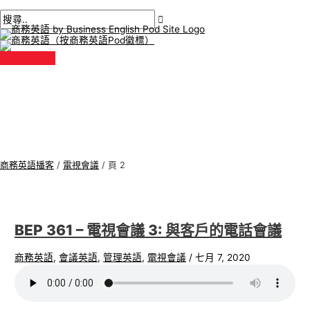
主
跳
後
商
搜
選
單
至
分
務
尋
內
頁
英
:
容
語
專
題
商務英語播客
/
電視會議
/
頁 2
BEP 361 – 電視會議 3: 與客戶的電話會議
商務英語
,
會議英語
,
管理英語
,
電視會議
/
七月 7, 2020