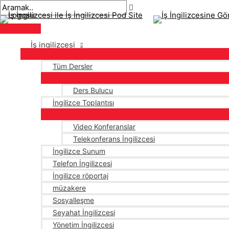
Ana
İçeriğe
navigasyon
menü
atla
gönderisi
İş ingilizcesi
Tüm Dersler
Ders Bulucu
İngilizce Toplantısı
Video Konferanslar
Telekonferans İngilizcesi
İngilizce Sunum
Telefon İngilizcesi
İngilizce röportaj
müzakere
Sosyalleşme
Seyahat İngilizcesi
Yönetim İngilizcesi