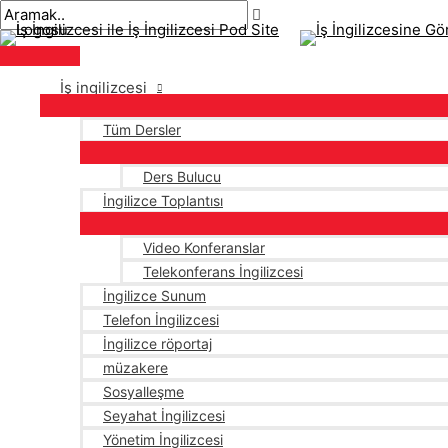
Ana
İçeriğe
Sayfalandırma
menü
atla
sonrası
İş ingilizcesi
Tüm Dersler
Ders Bulucu
İngilizce Toplantısı
Video Konferanslar
Telekonferans İngilizcesi
İngilizce Sunum
Telefon İngilizcesi
İngilizce röportaj
müzakere
Sosyalleşme
Seyahat İngilizcesi
Yönetim İngilizcesi