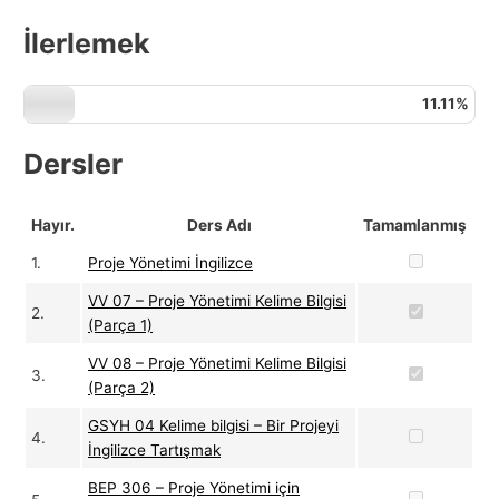
l
İlerlemek
a
r
11.11%
ı
Dersler
Hayır.
Ders Adı
Tamamlanmış
1.
Proje Yönetimi İngilizce
VV 07 – Proje Yönetimi Kelime Bilgisi
2.
(Parça 1)
VV 08 – Proje Yönetimi Kelime Bilgisi
3.
(Parça 2)
GSYH 04 Kelime bilgisi – Bir Projeyi
4.
İngilizce Tartışmak
BEP 306 – Proje Yönetimi için