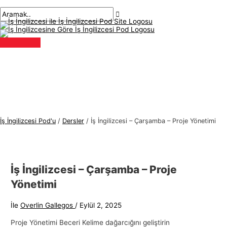
Ana
İçeriğe
navigasyon
İ
A
menü
atla
gönderisi
ş
r
İ
a
n
m
g
a
i
k
l
:
i
z
İş İngilizcesi Pod'u
/
Dersler
/
İş İngilizcesi – Çarşamba – Proje Yönetimi
c
e
s
İş İngilizcesi – Çarşamba – Proje
i
Yönetimi
K
o
İle
Overlin Gallegos
/
Eylül 2, 2025
n
Proje Yönetimi Beceri Kelime dağarcığını geliştirin
u