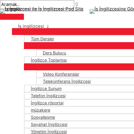
Ana
İçeriğe
navigasyon
Buraya
İsim*
E-
menü
atla
gönderisi
yaz..
posta*
İş ingilizcesi
Tüm Dersler
Ders Bulucu
İngilizce Toplantısı
Video Konferanslar
Telekonferans İngilizcesi
İngilizce Sunum
Telefon İngilizcesi
İngilizce röportaj
müzakere
Sosyalleşme
Seyahat İngilizcesi
Yönetim İngilizcesi