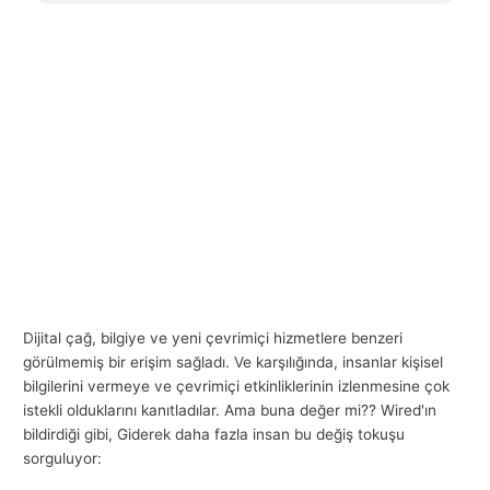
l
a
r
ı
Dijital çağ, bilgiye ve yeni çevrimiçi hizmetlere benzeri
görülmemiş bir erişim sağladı. Ve karşılığında, insanlar kişisel
bilgilerini vermeye ve çevrimiçi etkinliklerinin izlenmesine çok
istekli olduklarını kanıtladılar. Ama buna değer mi?? Wired'ın
bildirdiği gibi, Giderek daha fazla insan bu değiş tokuşu
sorguluyor: