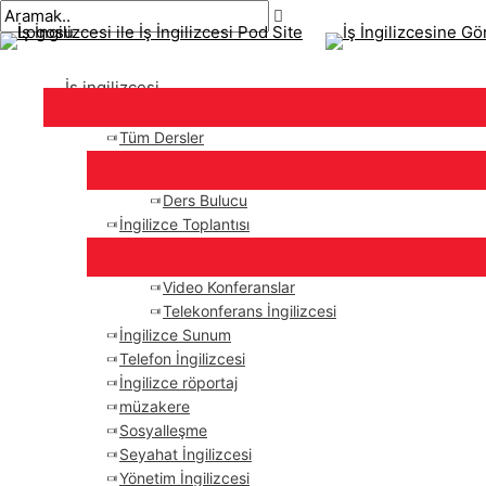
Ana
İçeriğe
navigasyon
Buraya
İsim*
E-
menü
atla
gönderisi
yaz..
posta*
İş ingilizcesi
Tüm Dersler
Ders Bulucu
İngilizce Toplantısı
Video Konferanslar
Telekonferans İngilizcesi
İngilizce Sunum
Telefon İngilizcesi
İngilizce röportaj
müzakere
Sosyalleşme
Seyahat İngilizcesi
Yönetim İngilizcesi