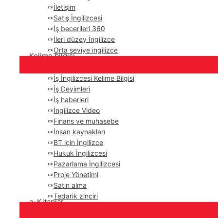
İletişim
Satış İngilizcesi
İş becerileri 360
İleri düzey İngilizce
Orta seviye ingilizce
Kelime bilgisi
İş İngilizcesi Kelime Bilgisi
İş Deyimleri
İş haberleri
İngilizce Video
Finans ve muhasebe
İnsan kaynakları
BT için İngilizce
Hukuk İngilizcesi
Pazarlama İngilizcesi
Proje Yönetimi
Satın alma
Tedarik zinciri
e-Kitaplar