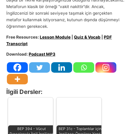
başka bir fikirle karşılaştırdığınızda olduğunu hatırlayacaksınız.
Metaforun klasik bir örneği “vakit nakittir”dir. Ancak,
İngilizcenizi bir sonraki seviyeye taşımak için gerçekten
metafor kullanmak istiyorsanız, kutunun dışında düşünmeyi
öğrenmen gerekecek.
Free Resources:
Lesson Module
|
Quiz & Vocab
|
PDF
Transcript
Download:
Podcast MP3
İlgili Dersler:
BEP 394 - Vücut
BEP 31c - Toplantılar için
Parçalarıyla İlgili İngilizce
İngilizce: Önerilere Yanıt