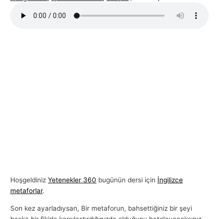
l
a
r
ı
Hoşgeldiniz
Yetenekler 360
bugünün dersi için
İngilizce
metaforlar
.
Son kez ayarladıysan, Bir metaforun, bahsettiğiniz bir şeyi