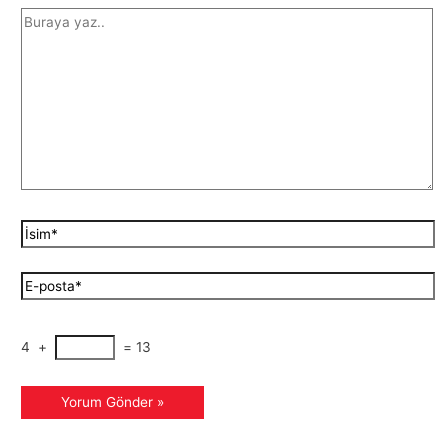
4
+
=
13