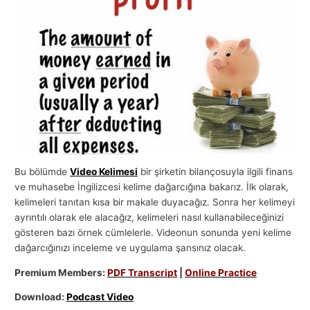
l
a
r
ı
Bu bölümde
Video Kelimesi
bir şirketin bilançosuyla ilgili finans
ve muhasebe İngilizcesi kelime dağarcığına bakarız. İlk olarak,
kelimeleri tanıtan kısa bir makale duyacağız. Sonra her kelimeyi
ayrıntılı olarak ele alacağız, kelimeleri nasıl kullanabileceğinizi
gösteren bazı örnek cümlelerle. Videonun sonunda yeni kelime
dağarcığınızı inceleme ve uygulama şansınız olacak.
Premium Members:
PDF Transcript
|
Online Practice
Download:
Podcast Video