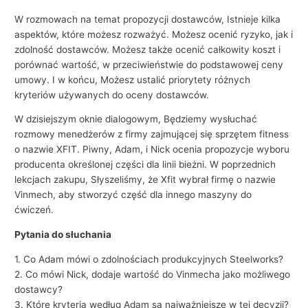
W rozmowach na temat propozycji dostawców, Istnieje kilka
aspektów, które możesz rozważyć. Możesz ocenić ryzyko, jak i
zdolność dostawców. Możesz także ocenić całkowity koszt i
porównać wartość, w przeciwieństwie do podstawowej ceny
umowy. I w końcu, Możesz ustalić priorytety różnych
kryteriów używanych do oceny dostawców.
W dzisiejszym oknie dialogowym, Będziemy wysłuchać
rozmowy menedżerów z firmy zajmującej się sprzętem fitness
o nazwie XFIT. Piwny, Adam, i Nick ocenia propozycje wyboru
producenta określonej części dla linii bieżni. W poprzednich
lekcjach zakupu, Słyszeliśmy, że Xfit wybrał firmę o nazwie
Vinmech, aby stworzyć część dla innego maszyny do
ćwiczeń.
Pytania do słuchania
1. Co Adam mówi o zdolnościach produkcyjnych Steelworks?
2. Co mówi Nick, dodaje wartość do Vinmecha jako możliwego
dostawcy?
3. Które kryteria według Adam są najważniejsze w tej decyzji?