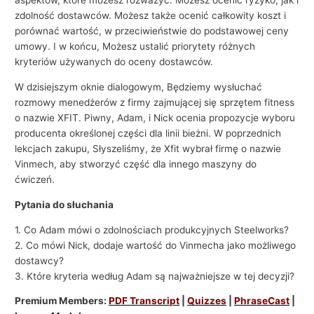
aspektów, które możesz rozważyć. Możesz ocenić ryzyko, jak i
zdolność dostawców. Możesz także ocenić całkowity koszt i
porównać wartość, w przeciwieństwie do podstawowej ceny
umowy. I w końcu, Możesz ustalić priorytety różnych
kryteriów używanych do oceny dostawców.
W dzisiejszym oknie dialogowym, Będziemy wysłuchać
rozmowy menedżerów z firmy zajmującej się sprzętem fitness
o nazwie XFIT. Piwny, Adam, i Nick ocenia propozycje wyboru
producenta określonej części dla linii bieżni. W poprzednich
lekcjach zakupu, Słyszeliśmy, że Xfit wybrał firmę o nazwie
Vinmech, aby stworzyć część dla innego maszyny do
ćwiczeń.
Pytania do słuchania
1. Co Adam mówi o zdolnościach produkcyjnych Steelworks?
2. Co mówi Nick, dodaje wartość do Vinmecha jako możliwego
dostawcy?
3. Które kryteria według Adam są najważniejsze w tej decyzji?
Premium Members:
PDF Transcript
|
Quizzes
|
PhraseCast
|