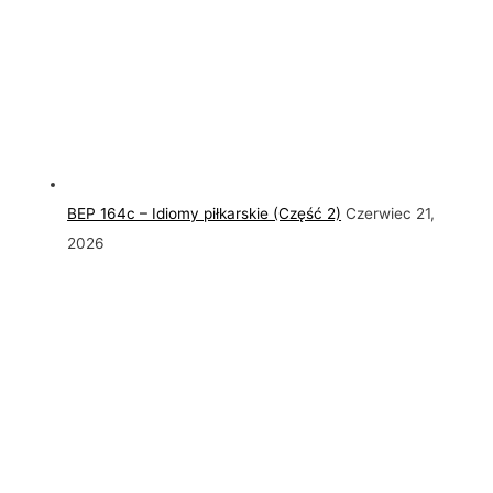
BEP 164c – Idiomy piłkarskie (Część 2)
Czerwiec 21,
2026