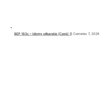
BEP 163c – Idiomy piłkarskie (Część 1)
Czerwiec 7, 2026