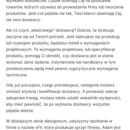
wynikami dostawców. Ludzie oceniają Cię na podstawie
towarów, których używasz do prowadzenia firmy lub tworzenia
produktów. Jeśli coś pójdzie nie tak, Twoi klienci obwiniają Cię,
nie twoi dostawcy.
Ale co czyni „właściwego” dostawcę? Dobrze, ta dyskusja
zaczyna się od Twoich potrzeb. Jeśli zajmujesz się produkcją
lub rozwojem produktu, będziesz mówił o wymaganiach
projektowych. Te wymagania projektowe, lub specyfikacje
produktu, pomogą Ci określić, czy dostawca jest w stanie
wykonać dane zadanie. Inżynierowie lub handlowcy w tym
pomieszczeniu będą mieli pewne rygorystyczne wymagania
techniczne.
Gdy już poczujesz, czego potrzebujesz, następnie możesz
omówić kryteria i kwalifikacje dostawcy. A ponieważ relacje
zakupowe trwają, możesz także ustalić wskaźniki wydajności,
aby mieć pewność, że po wybraniu dostawcy wszystko
pójdzie dobrze.
W dzisiejszym oknie dialogowym, usłyszymy spotkanie w
firmie o nazwie xFit, która produkuje sprzęt fitness. Adam jest