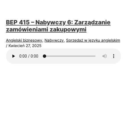
i
e
BEP 415 – Nabywczy 6: Zarządzanie
l
zamówieniami zakupowymi
s
k
Angielski biznesowy
,
Nabywczy
,
Sprzedaż w języku angielskim
i
/
Kwiecień 27, 2025
e
g
o
w
b
i
z
n
e
s