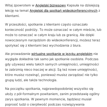
i
Witaj zpowrotem w
Angielski biznesowy
Kapsuła na dzisiejszą
e
lekcję na temat
Angielski dla spotkań wideokonferencyjnych
z
klientami.
W przeszłości, spotkanie z klientami często oznaczało
konieczność podróży. To może oznaczać w całym mieście, lub
może to oznaczać w całym kraju lub za granicą. Ale dzięki
nowoczesnym narzędziom do wideokonferencji, możesz teraz
spotykać się z klientami bez wychodzenia z biura.
Ale prowadzenie
wirtualne spotkanie w języku angielskim
nie
wygląda dokładnie tak samo jak spotkanie osobiste. Podczas
gdy używasz wielu takich samych umiejętności, umiejętności
te zabrzmią nieco inaczej w akcji. Są też nowe umiejętności,
które musisz rozwinąć, ponieważ musisz zarządzać nie tylko
grupą ludzi, ale także technologia.
Na początku spotkania, najprawdopodobniej wszystko się
ułoży z pół-formalnym powitaniem, zanim przedstawię ogólny
zarys spotkania. W pewnym momencie, będziesz musiał
poprosić ludzi o cierpliwość podczas rozwiązywania