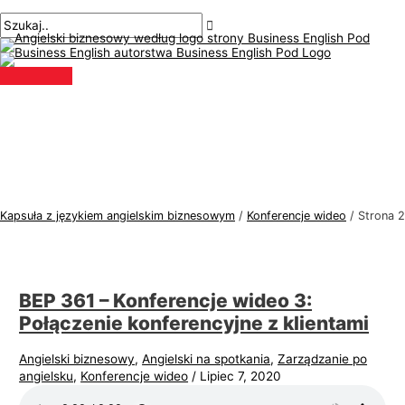
Menu
Przejdź
Paginacja
T
S
główne
do
postów
e
z
treści
m
u
a
k
t
a
y
j
k
:
a
j
Kapsuła z językiem angielskim biznesowym
/
Konferencje wideo
/
Strona 2
ę
z
y
BEP 361 – Konferencje wideo 3:
k
Połączenie konferencyjne z klientami
a
a
Angielski biznesowy
,
Angielski na spotkania
,
Zarządzanie po
angielsku
,
Konferencje wideo
/
Lipiec 7, 2020
n
g