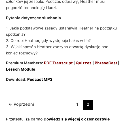
członków jej zespołu. Podczas odprawy, Heather musi
pogodzić technologię i ludzi.
Pytania dotyczące słuchania
1. Jakie podstawowe zasady ustanawia Heather na początku
spotkania?
2. Co robi Heather, gdy występuje hałas w tle?
3. W jaki sposób Heather zaczyna otwartą dyskusję pod
koniec rozmowy?
Premium Members:
PDF Transcript
|
Quizzes
|
PhraseCast
|
Lesson Module
Download:
Podcast MP3
←
Poprzedni
1
2
Przetestuj za darmo
Dowiedz się więcej o członkostwie