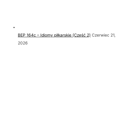
BEP 164c – Idiomy piłkarskie (Część 2)
Czerwiec 21,
2026