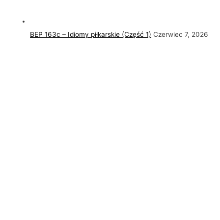
BEP 163c – Idiomy piłkarskie (Część 1)
Czerwiec 7, 2026